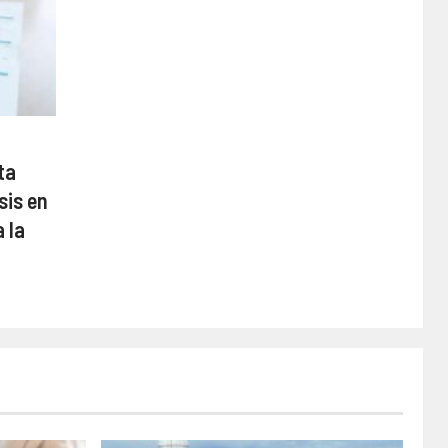
ta
sis en
 la