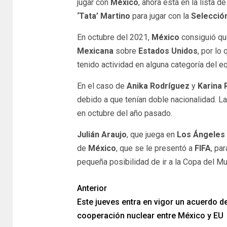
jugar con
México
, ahora está en la lista 
‘Tata’ Martino
para jugar con la
Selecció
En octubre del 2021,
México
consiguió q
Mexicana
sobre
Estados Unidos
, por lo
tenido actividad en alguna categoría del eq
En el caso de
Anika Rodríguez
y
Karina 
debido a que tenían doble nacionalidad. L
en octubre del año pasado.
Julián Araujo
, que juega en
Los Ángeles 
de
México
, que se le presentó a
FIFA
, par
pequeña posibilidad de ir a la Copa del M
Anterior
Este jueves entra en vigor un acuerdo d
cooperación nuclear entre México y EU