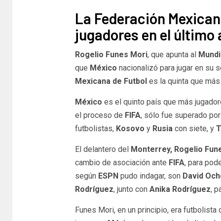
La Federación Mexicana
jugadores en el último 
Rogelio Funes Mori
, que apunta al
Mundi
que
México
nacionalizó para jugar en su 
Mexicana de Futbol
es la quinta que más r
México
es el quinto país que más jugado
el proceso de
FIFA
, sólo fue superado po
futbolistas,
Kosovo
y
Rusia
con siete, y
T
El delantero del
Monterrey, Rogelio Fun
cambio de asociación ante
FIFA
, para pod
según
ESPN
pudo indagar, son
David Ocho
Rodríguez
, junto con
Anika Rodríguez
, p
Funes Mori, en un principio, era futbolista 