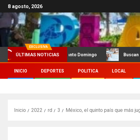
8 agosto, 2026
EXCLUSIVA
ÚLTIMAS NOTICIAS
nen oro en vela en Santo Domingo
Buscan prohibir la e
INICIO
DEPORTES
POLITICA
LOCAL
Inicio
2022
rd
3
México, el quinto país que más j