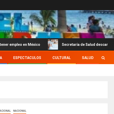
o en México
Secretaría de Salud descarta brote activo de
A
ESPECTACULOS
CULTURAL
SALUD
ACIONAL
NACIONAL