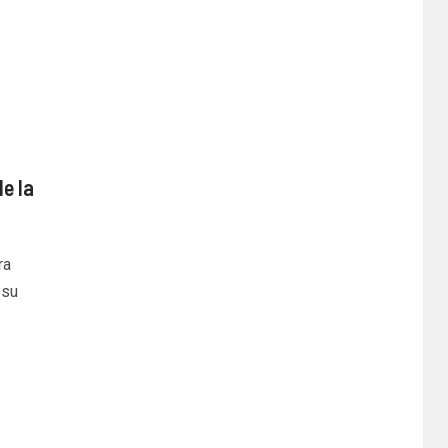
de la
ra
 su