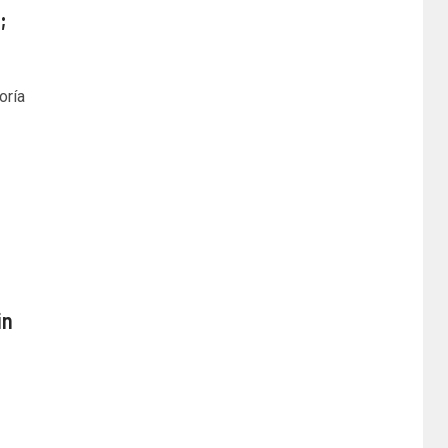
;
oría
in