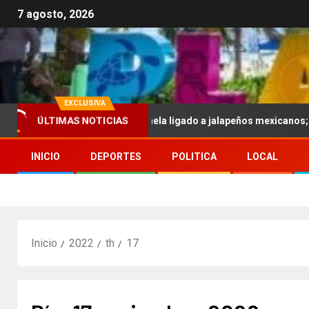
7 agosto, 2026
EXCLUSIVA
r brote de salmonela ligado a jalapeños mexicanos; reportan 345 ca
ÚLTIMAS NOTICIAS
INICIO
DEPORTES
POLITICA
LOCAL
Inicio
2022
th
17