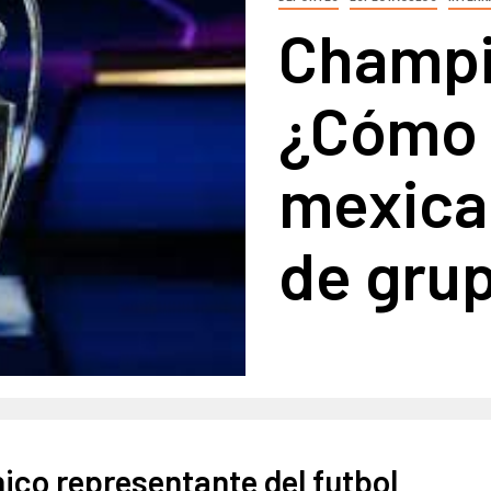
Champi
¿Cómo l
mexican
de gru
ico representante del futbol