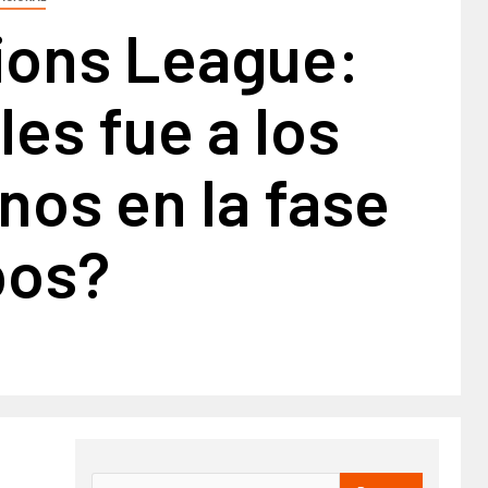
ons League:
es fue a los
os en la fase
pos?