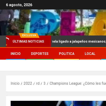
6 agosto, 2026
EXCLUSIVA
. por brote de salmonela ligado a jalapeños mexicanos; reportan 34
ÚLTIMAS NOTICIAS
INICIO
DEPORTES
POLITICA
LOCAL
Inicio
2022
rd
3
Champions League: ¿Cómo les fue