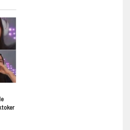
de
ktoker