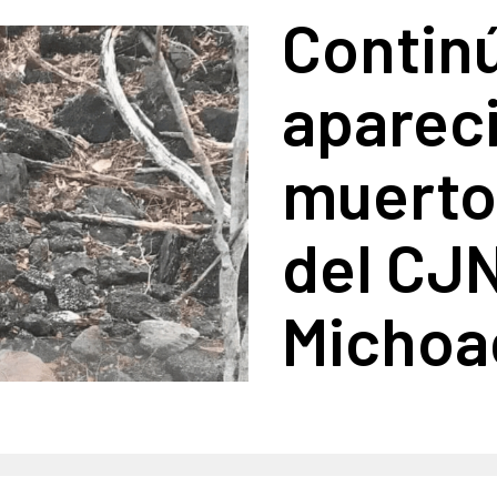
Contin
aparec
muerto
del CJN
Michoa