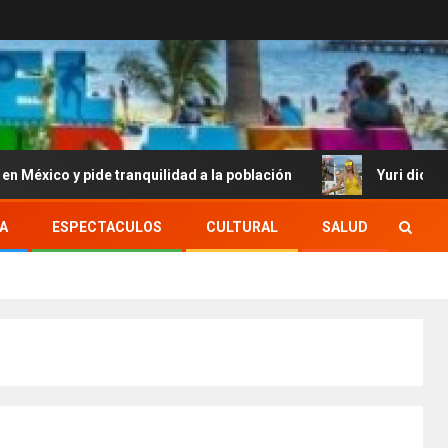
ide tranquilidad a la población
Yuri dice sentirse tre
A
ESPECTACULOS
CULTURAL
SALUD