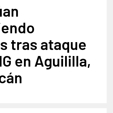
úan
iendo
s tras ataque
G en Aguililla,
cán