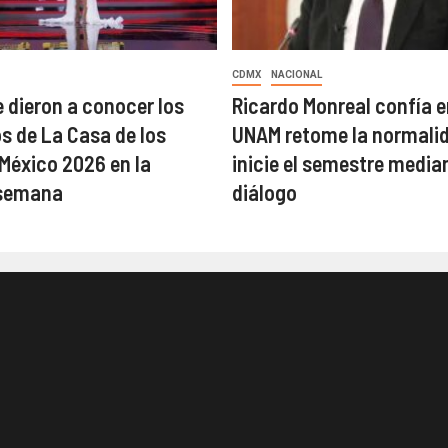
CDMX
NACIONAL
 dieron a conocer los
Ricardo Monreal confía e
 de La Casa de los
UNAM retome la normalid
éxico 2026 en la
inicie el semestre median
semana
diálogo