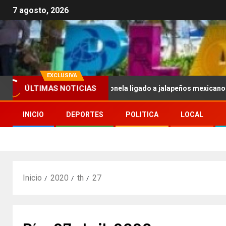
7 agosto, 2026
EXCLUSIVA
ÚLTIMAS NOTICIAS
. por brote de salmonela ligado a jalapeños mexicanos; reportan 3
INICIO
DEPORTES
POLITICA
LOCAL
Inicio
2020
th
27