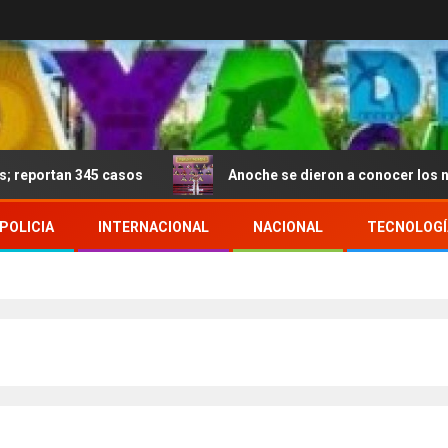
45 casos
Anoche se dieron a conocer los nominados de
POLICIA
INTERNACIONAL
NACIONAL
TECNOLOGÍ