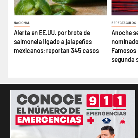
NACIONAL
ESPECTACULOS
Alerta en EE.UU. por brote de
Anoche se
salmonela ligado a jalapeños
nominados
mexicanos; reportan 345 casos
Famosos M
segunda 