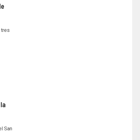
de
 tres
 la
el San