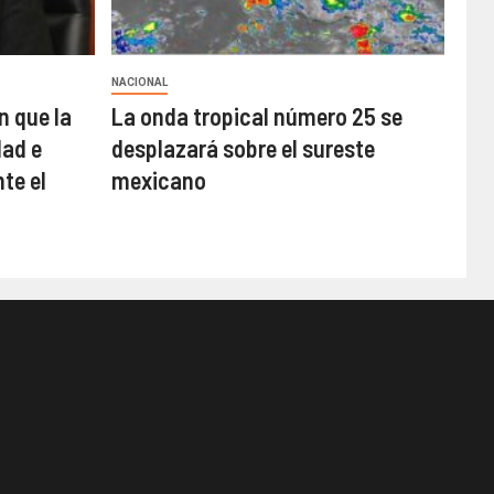
NACIONAL
n que la
La onda tropical número 25 se
ad e
desplazará sobre el sureste
te el
mexicano