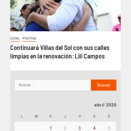
LOCAL
POLITICA
Continuará Villas del Sol con sus calles
limpias en la renovación: Lili Campos
abril 2020
L
M
X
J
V
S
D
1
2
3
4
5