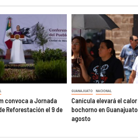
L
GUANAJUATO
NACIONAL
m convoca a Jornada
Canícula elevará el calor 
de Reforestación el 9 de
bochorno en Guanajuato
agosto