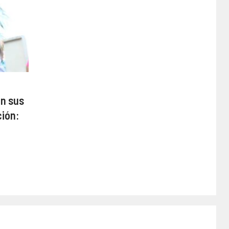
on sus
ción: