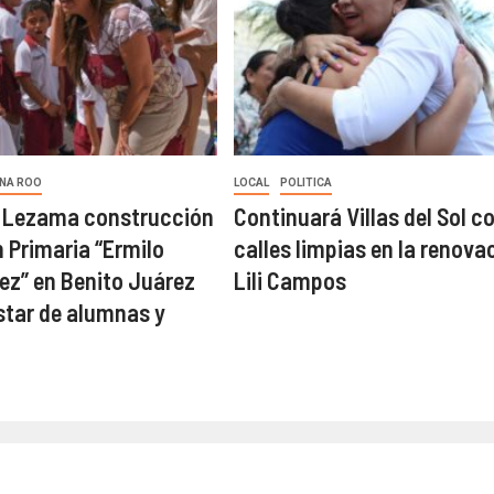
NA ROO
LOCAL
POLITICA
a Lezama construcción
Continuará Villas del Sol c
 Primaria “Ermilo
calles limpias en la renova
z” en Benito Juárez
Lili Campos
star de alumnas y