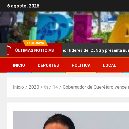
6 agosto, 2026
EXCLUSIVA
ÚLTIMAS NOTICIAS
rece más de 100 mdd por líderes del CJNG y presenta nuevos cargo
INICIO
DEPORTES
POLITICA
LOCAL
Inicio
2020
th
14
Gobernador de Querétaro vence al