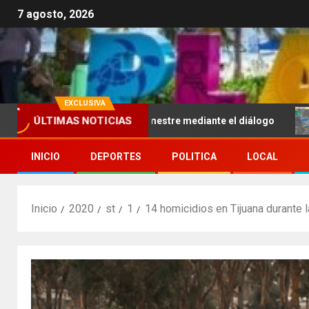
7 agosto, 2026
EXCLUSIVA
ÚLTIMAS NOTICIAS
idad e inicie el semestre mediante el diálogo
La onda 
INICIO
DEPORTES
POLITICA
LOCAL
Inicio
2020
st
1
14 homicidios en Tijuana durante 