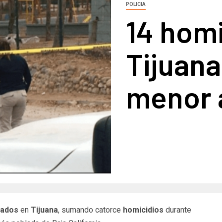
POLICIA
14 homi
Tijuana
menor 
nados
en
Tijuana
, sumando catorce
homicidios
durante