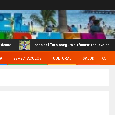
Isaac del Toro asegura su futuro: renueva con UAE Team Emir
A
ESPECTACULOS
CULTURAL
SALUD