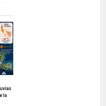
luvias
e la