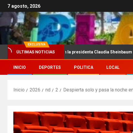
7 agosto, 2026
EXCLUSIVA
pide cerrar filas con la presidenta Claudia Sheinbaum tras frenar e
ÚLTIMAS NOTICIAS
INICIO
DEPORTES
POLITICA
LOCAL
Inicio
2026
nd
2
Despierta solo y pasa la noche e