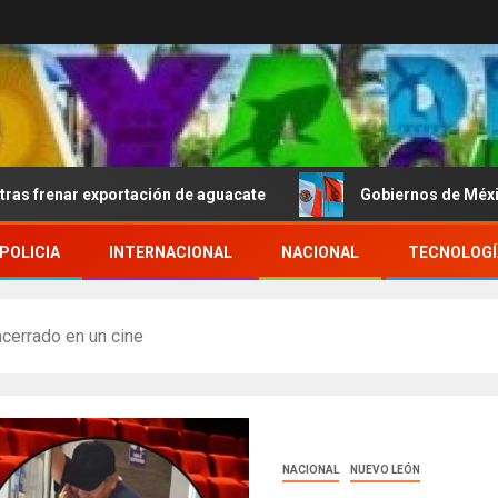
xportación de aguacate
Gobiernos de México y Perú rea
POLICIA
INTERNACIONAL
NACIONAL
TECNOLOGÍ
ncerrado en un cine
NACIONAL
NUEVO LEÓN