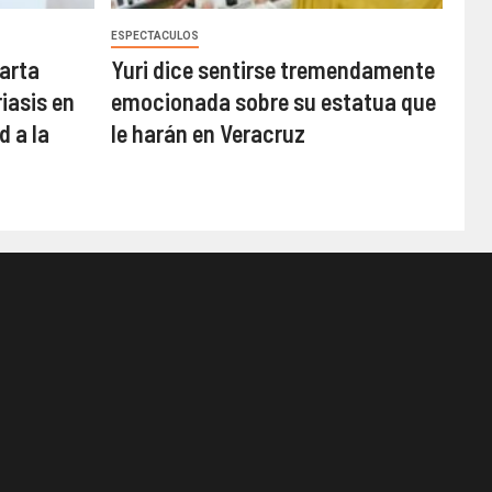
ESPECTACULOS
arta
Yuri dice sentirse tremendamente
iasis en
emocionada sobre su estatua que
d a la
le harán en Veracruz