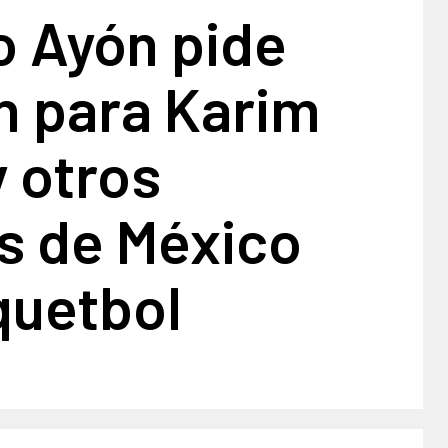
o Ayón pide
n para Karim
 otros
s de México
quetbol