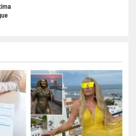
xima
gue