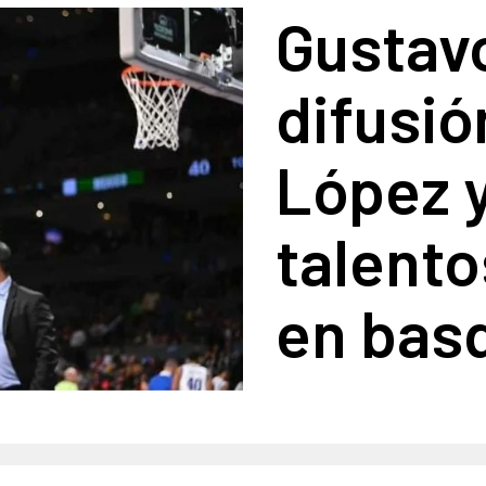
Gustav
difusió
López y
talento
en bas