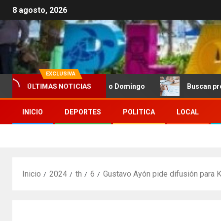
8 agosto, 2026
EXCLUSIVA
en oro en vela en Santo Domingo
Buscan prohibir la e
ÚLTIMAS NOTICIAS
INICIO
DEPORTES
POLITICA
LOCAL
Inicio
2024
th
6
Gustavo Ayón pide difusión para 