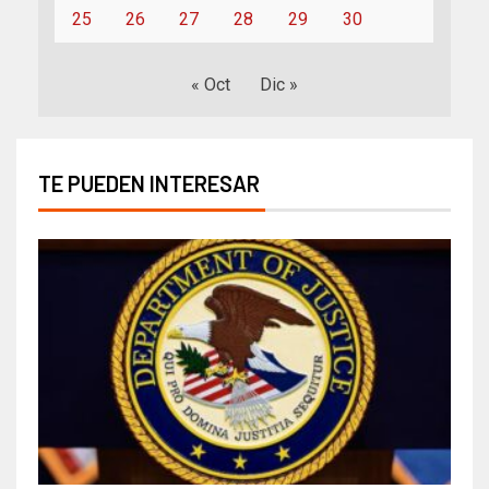
25
26
27
28
29
30
« Oct
Dic »
TE PUEDEN INTERESAR