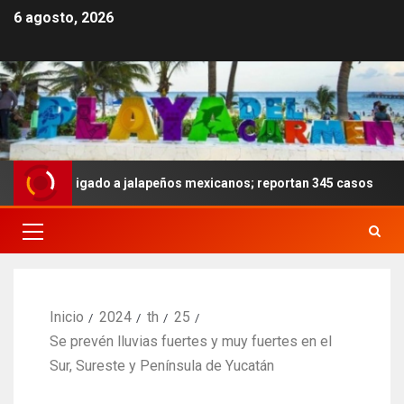
6 agosto, 2026
ela ligado a jalapeños mexicanos; reportan 345 casos
A
Inicio
2024
th
25
Se prevén lluvias fuertes y muy fuertes en el
Sur, Sureste y Península de Yucatán