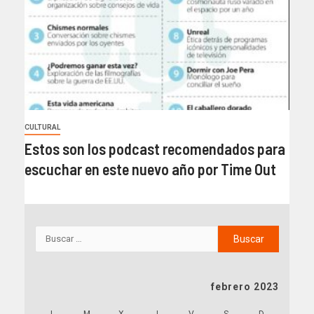
CULTURAL
Estos son los podcast recomendados para
escuchar en este nuevo año por Time Out
febrero 2023
L
M
X
J
V
S
D