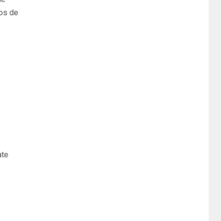
tos de
ate