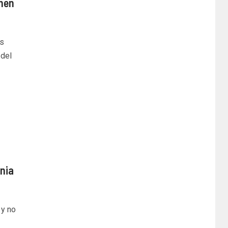
rmen
os
del
rnia
 y no