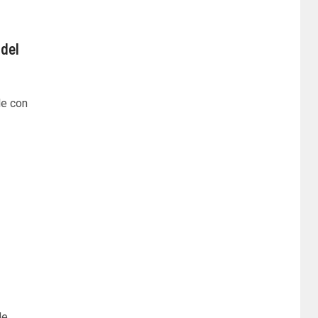
 del
le con
de