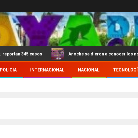
 casos
Anoche se dieron a conocer los nominados de L
POLICIA
INTERNACIONAL
NACIONAL
TECNOLOGÍ