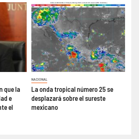
NACIONAL
n que la
La onda tropical número 25 se
ad e
desplazará sobre el sureste
te el
mexicano