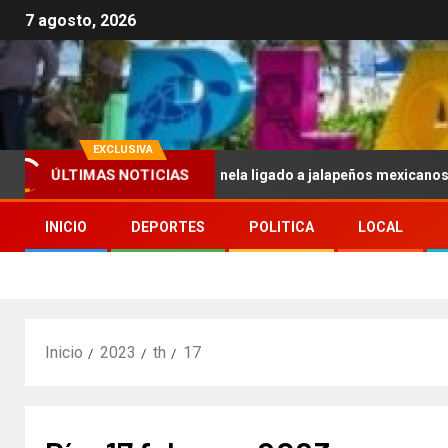
7 agosto, 2026
EXCLUSIVA
 por brote de salmonela ligado a jalapeños mexicanos; reportan 345
ÚLTIMAS NOTICIAS
INICIO
DEPORTES
POLITICA
LOCAL
Inicio
2023
th
17