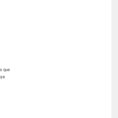
as que
aya