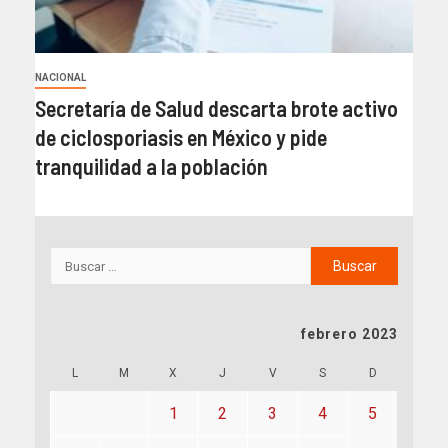
NACIONAL
Secretaría de Salud descarta brote activo
de ciclosporiasis en México y pide
tranquilidad a la población
febrero 2023
L
M
X
J
V
S
D
1
2
3
4
5