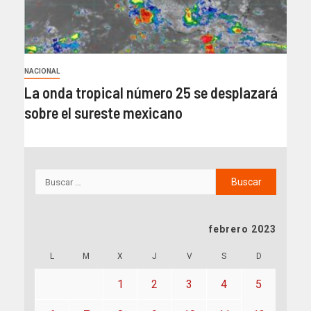
NACIONAL
La onda tropical número 25 se desplazará
sobre el sureste mexicano
febrero 2023
L
M
X
J
V
S
D
1
2
3
4
5