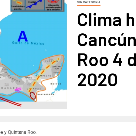
SIN CATEGORÍA
Clima h
Cancún
Roo 4 
2020
e y Quintana Roo.