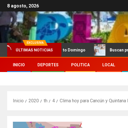
8 agosto, 2026
EXCLUSIVA
en oro en vela en Santo Domingo
Buscan prohibir la e
ÚLTIMAS NOTICIAS
INICIO
DEPORTES
POLITICA
LOCAL
Inicio
2020
th
4
Clima hoy para Cancún y Quintana