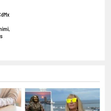
 CdMx
mimi,
os