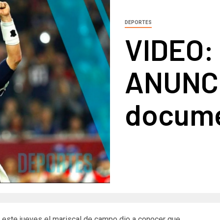
DEPORTES
VIDEO:
ANUNC
docume
 este jueves el mariscal de campo dio a conocer que