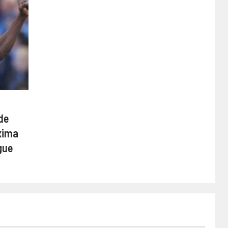
de
xima
gue