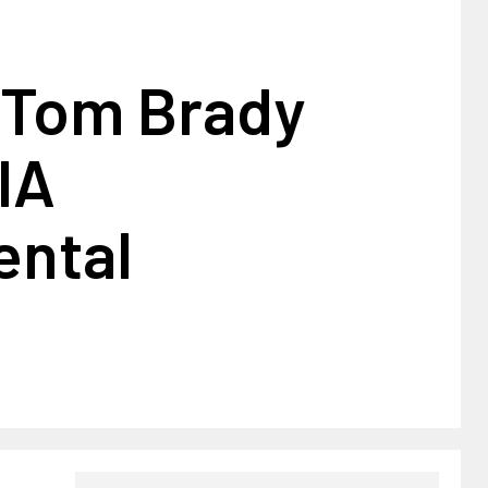
 Tom Brady
IA
ntal