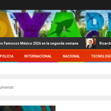
México 2026 en la segunda semana
Ricardo Monreal conf
POLICIA
INTERNACIONAL
NACIONAL
TECNOLOGÍ
umental