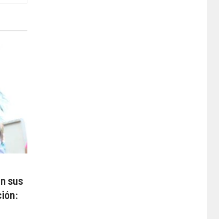
on sus
ción: