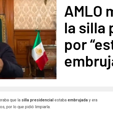
AMLO m
la silla
por “es
embruj
eraba que la
silla presidencial
estaba
embrujada
y era
s, por lo que pidió limpiarla.