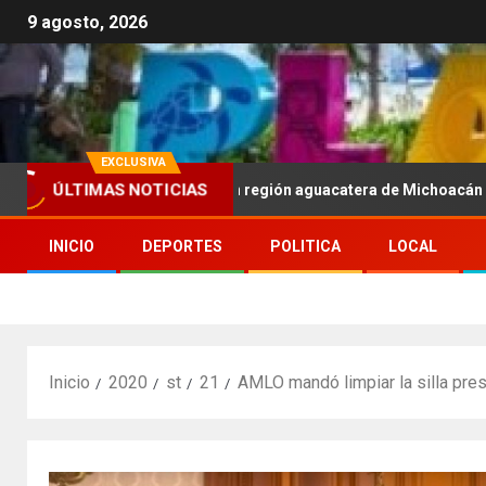
9 agosto, 2026
EXCLUSIVA
ÚLTIMAS NOTICIAS
ara la seguridad en región aguacatera de Michoacán
S
INICIO
DEPORTES
POLITICA
LOCAL
Inicio
2020
st
21
AMLO mandó limpiar la silla pres