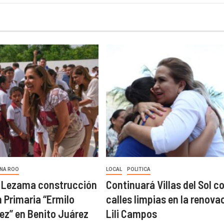
NA ROO
LOCAL
POLITICA
a Lezama construcción
Continuará Villas del Sol c
 Primaria “Ermilo
calles limpias en la renova
z” en Benito Juárez
Lili Campos