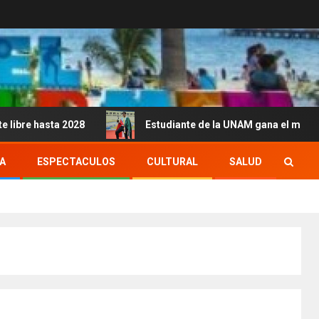
2028
Estudiante de la UNAM gana el mundial universitar
A
ESPECTACULOS
CULTURAL
SALUD