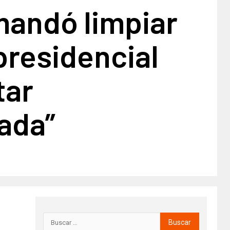
andó limpiar
 presidencial
tar
ada”