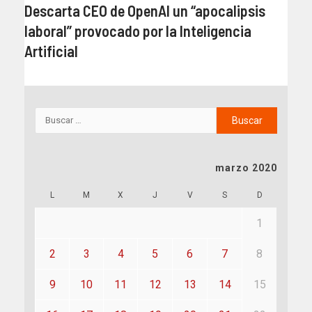
Descarta CEO de OpenAI un “apocalipsis
laboral” provocado por la Inteligencia
Artificial
marzo 2020
L
M
X
J
V
S
D
1
2
3
4
5
6
7
8
9
10
11
12
13
14
15