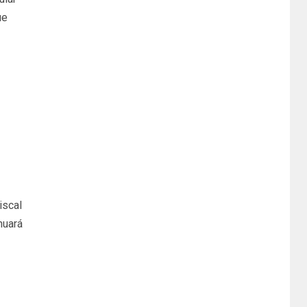
ue
iscal
nuará