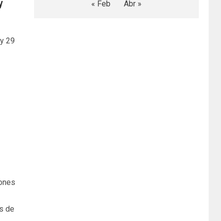
y
« Feb
Abr »
 y 29
iones
s de