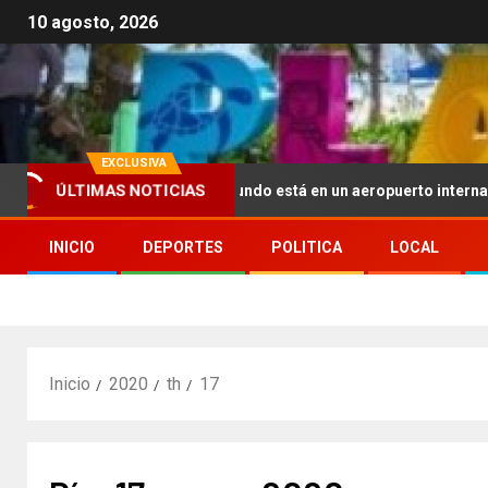
10 agosto, 2026
EXCLUSIVA
 más viral del mundo está en un aeropuerto internacional y tiene a 
ÚLTIMAS NOTICIAS
INICIO
DEPORTES
POLITICA
LOCAL
Inicio
2020
th
17