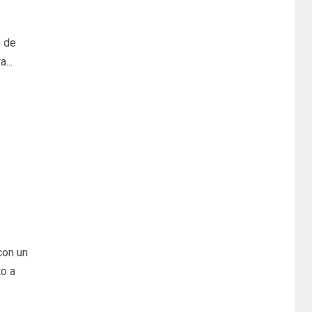
o de
...
con un
to a