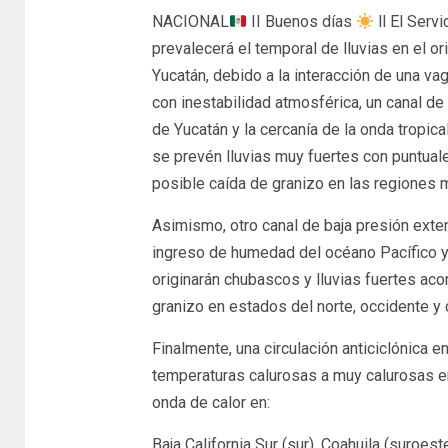
NACIONAL
II Buenos días
ll El Serv
prevalecerá el temporal de lluvias en el or
Yucatán, debido a la interacción de una va
con inestabilidad atmosférica, un canal de
de Yucatán y la cercanía de la onda tropica
se prevén lluvias muy fuertes con puntuale
posible caída de granizo en las regiones 
Asimismo, otro canal de baja presión extend
ingreso de humedad del océano Pacífico y 
originarán chubascos y lluvias fuertes ac
granizo en estados del norte, occidente y
Finalmente, una circulación anticiclónica 
temperaturas calurosas a muy calurosas en
onda de calor en:
Baja California Sur (sur), Coahuila (suroest