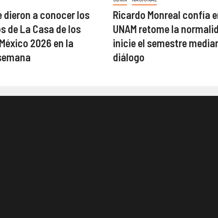
 dieron a conocer los
Ricardo Monreal confía e
 de La Casa de los
UNAM retome la normalid
éxico 2026 en la
inicie el semestre median
semana
diálogo