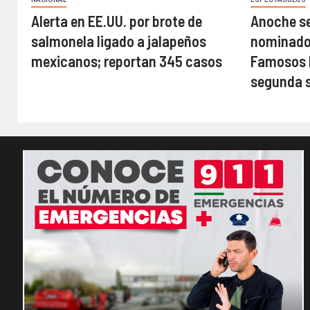
Alerta en EE.UU. por brote de
Anoche se
salmonela ligado a jalapeños
nominados
mexicanos; reportan 345 casos
Famosos M
segunda 