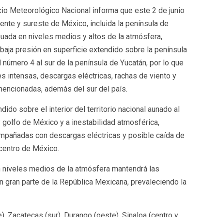
icio Meteorológico Nacional informa que este 2 de junio
iente y sureste de México, incluida la península de
guada en niveles medios y altos de la atmósfera,
 baja presión en superficie extendido sobre la península
l número 4 al sur de la península de Yucatán, por lo que
s intensas, descargas eléctricas, rachas de viento y
mencionadas, además del sur del país.
ido sobre el interior del territorio nacional aunado al
golfo de México y a inestabilidad atmosférica,
ompañadas con descargas eléctricas y posible caída de
 centro de México.
en niveles medios de la atmósfera mantendrá las
 gran parte de la República Mexicana, prevaleciendo la
e), Zacatecas (sur), Durango (oeste), Sinaloa (centro y