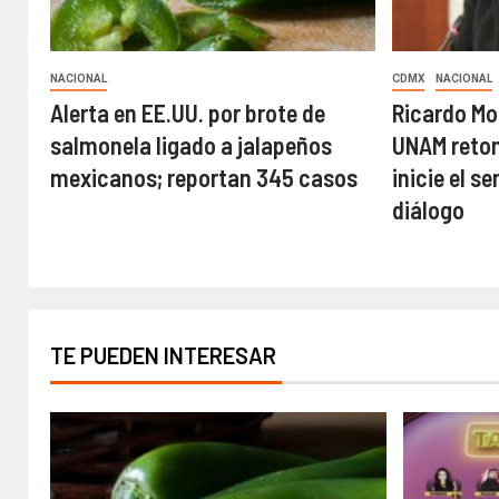
NACIONAL
CDMX
NACIONAL
Alerta en EE.UU. por brote de
Ricardo Mo
salmonela ligado a jalapeños
UNAM retom
mexicanos; reportan 345 casos
inicie el s
diálogo
TE PUEDEN INTERESAR