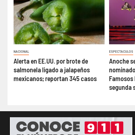
NACIONAL
ESPECTACULOS
Alerta en EE.UU. por brote de
Anoche se
salmonela ligado a jalapeños
nominados
mexicanos; reportan 345 casos
Famosos M
segunda 