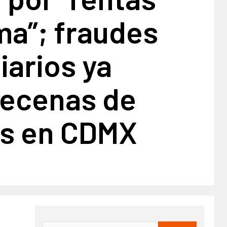
ma”; fraudes
iarios ya
decenas de
as en CDMX