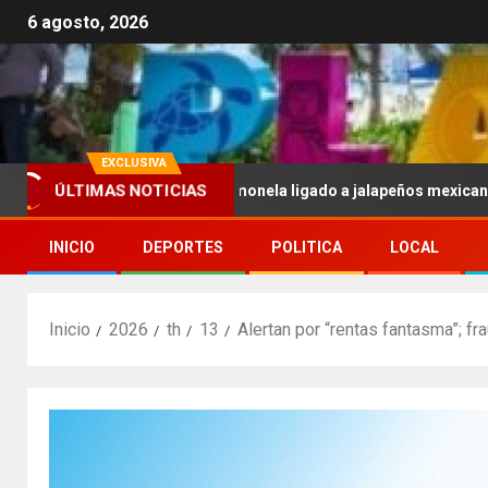
6 agosto, 2026
EXCLUSIVA
ÚLTIMAS NOTICIAS
.UU. por brote de salmonela ligado a jalapeños mexicanos; reportan
INICIO
DEPORTES
POLITICA
LOCAL
Inicio
2026
th
13
Alertan por “rentas fantasma”; f