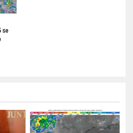
5 se
e