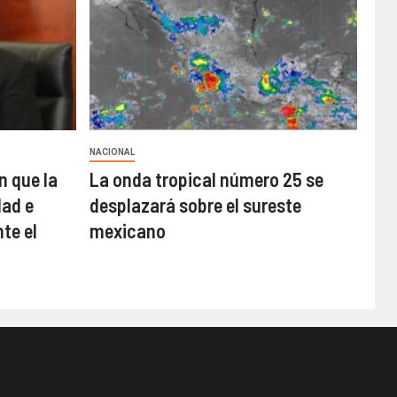
NACIONAL
n que la
La onda tropical número 25 se
ad e
desplazará sobre el sureste
te el
mexicano