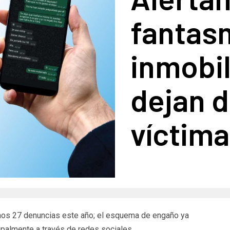
fantas
inmobil
dejan 
víctim
enos 27 denuncias este año; el esquema de engaño ya
ipalmente a través de redes sociales.