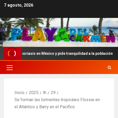
7 agosto, 2026
sporiasis en México y pide tranquilidad a la población
Y
Inicio
2025
th
29
Se forman las tormentas tropicales Flossie en
el Atlántico y Barry en el Pacífico