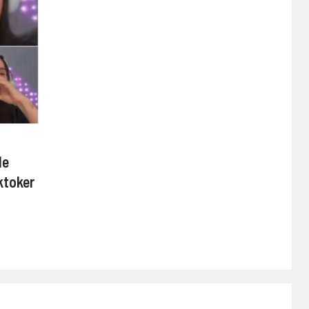
de
ktoker