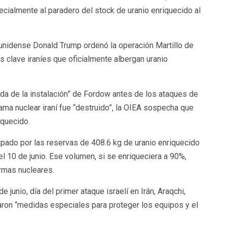
ecialmente al paradero del stock de uranio enriquecido al
unidense Donald Trump ordenó la operación Martillo de
clave iraníes que oficialmente albergan uranio
da de la instalación” de Fordow antes de los ataques de
ama nuclear iraní fue “destruido”, la OIEA sospecha que
iquecido.
upado por las reservas de 408.6 kg de uranio enriquecido
el 10 de junio. Ese volumen, si se enriqueciera a 90%,
armas nucleares.
unio, día del primer ataque israelí en Irán, Araqchi,
maron “medidas especiales para proteger los equipos y el