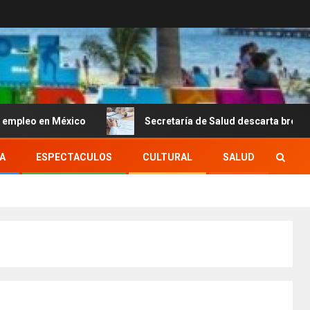
éxico
Secretaría de Salud descarta brote activo de cicl
A
ESPECTACULOS
CULTURAL
SALUD