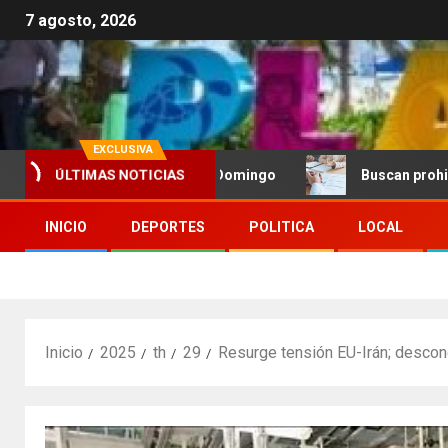
7 agosto, 2026
EXCLUSIVA
o en vela en Santo Domingo
Buscan prohibir la exigen
ÚLTIMAS NOTICIAS
INICIO
DEPORTES
POLITICA
LOCAL
Inicio
2025
th
29
Resurge tensión EU-Irán; descono