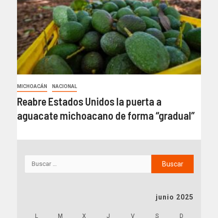
MICHOACÁN
NACIONAL
Reabre Estados Unidos la puerta a
aguacate michoacano de forma “gradual”
junio 2025
L
M
X
J
V
S
D