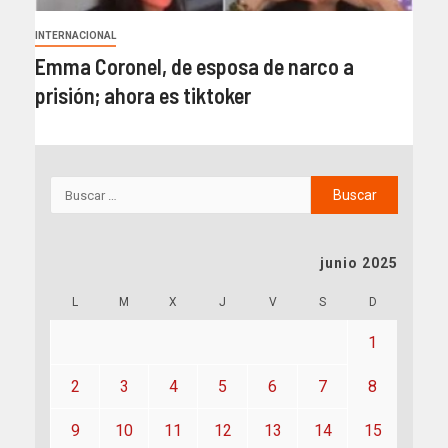
INTERNACIONAL
Emma Coronel, de esposa de narco a
prisión; ahora es tiktoker
junio 2025
L
M
X
J
V
S
D
1
2
3
4
5
6
7
8
9
10
11
12
13
14
15