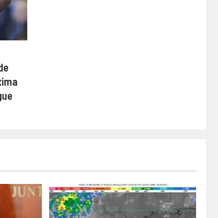
de
xima
gue