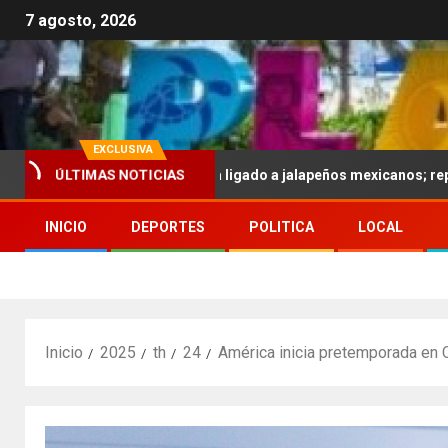
7 agosto, 2026
EXCLUSIVA
 brote de salmonela ligado a jalapeños mexicanos; reportan 345 ca
ÚLTIMAS NOTICIAS
INICIO
DEPORTES
POLITICA
LOCAL
Inicio
2025
th
24
América inicia pretemporada en 