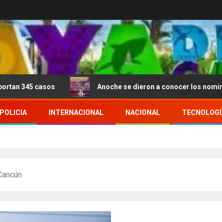
sos
Anoche se dieron a conocer los nominados de La C
POLICIA
INTERNACIONAL
NACIONAL
TECNOLOGÍ
Cancún