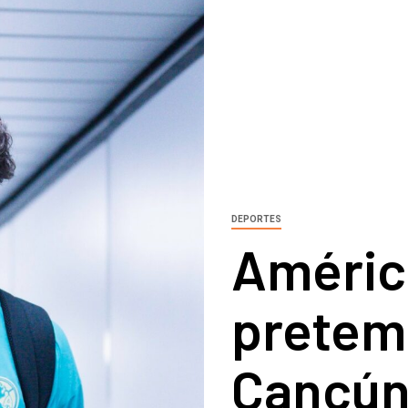
DEPORTES
América
pretem
Cancú