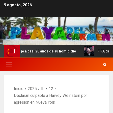
9 agosto, 2026
itaje a casi 20 años de su homîcîdîo
FIFA denuncia inten
Inicio
2025
th
12
Declaran culpable a Harvey Weinstein por
agresión en Nueva York