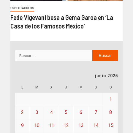
ESPECTACULOS
Fede Vigevani besa a Gema Garoa en ‘La
Casa de los Famosos México’
junio 2025
L
M
X
J
V
S
D
1
2
3
4
5
6
7
8
9
10
11
12
13
14
15