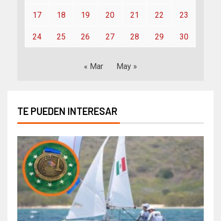
17
18
19
20
21
22
23
24
25
26
27
28
29
30
« Mar
May »
TE PUEDEN INTERESAR