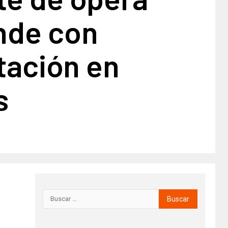
nde con
tación en
s