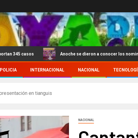
asos
Anoche se dieron a conocer los nominados de La 
POLICIA
INTERNACIONAL
NACIONAL
TECNOLOGÍ
presentación en tianguis
NACIONAL
Cantan