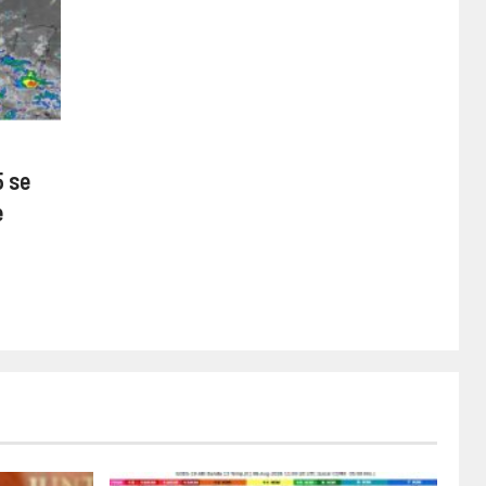
5 se
e