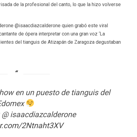
ada de la profesional del canto, lo que la hizo volverse
lderone @isaacdiazcalderone quien grabó este viral
ntante de ópera interpretar con una gran voz ‘La
clientes del tianguis de Atizapán de Zaragoza degustaban
how en un puesto de tianguis del
Edomex
k @ isaacdiazcalderone
ter.com/2Ntnaht3XV