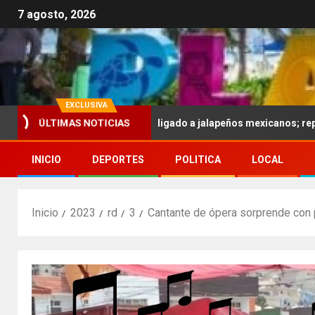
7 agosto, 2026
EXCLUSIVA
r brote de salmonela ligado a jalapeños mexicanos; reportan 345 c
ÚLTIMAS NOTICIAS
INICIO
DEPORTES
POLITICA
LOCAL
Inicio
2023
rd
3
Cantante de ópera sorprende con 