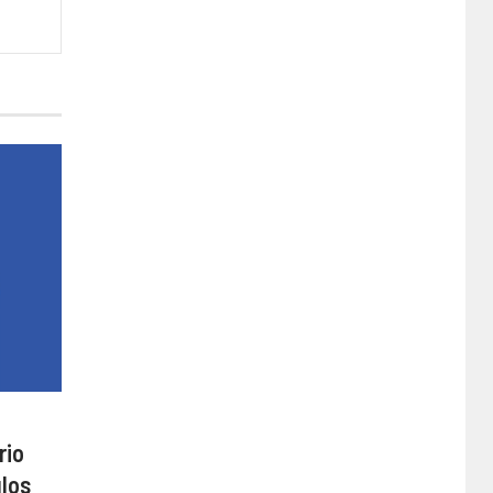
rio
ulos