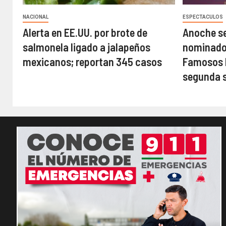
NACIONAL
ESPECTACULOS
Alerta en EE.UU. por brote de
Anoche se
salmonela ligado a jalapeños
nominados
mexicanos; reportan 345 casos
Famosos M
segunda 