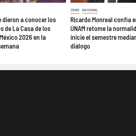
CDMX
NACIONAL
 dieron a conocer los
Ricardo Monreal confía e
 de La Casa de los
UNAM retome la normalid
éxico 2026 en la
inicie el semestre median
semana
diálogo