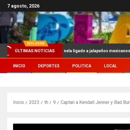
7 agosto, 2026
EXCLUSIVA
ÚLTIMAS NOTICIAS
UU. por brote de salmonela ligado a jalapeños mexicanos; reportan 
INICIO
DEPORTES
POLITICA
LOCAL
Inicio
2023
th
9
Captan a Kendall Jenner y Bad Bu