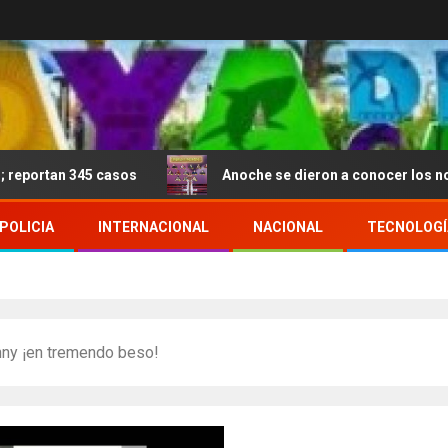
345 casos
Anoche se dieron a conocer los nominados d
POLICIA
INTERNACIONAL
NACIONAL
TECNOLOGÍ
nny ¡en tremendo beso!