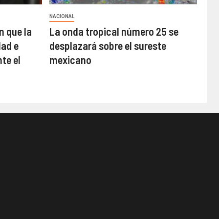
NACIONAL
n que la
La onda tropical número 25 se
ad e
desplazará sobre el sureste
te el
mexicano