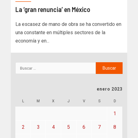
La ‘gran renuncia’ en México
La escasez de mano de obra se ha convertido en
una constante en múltiples sectores de la
economía y en...
enero 2023
L
M
X
J
V
S
D
1
2
3
4
5
6
7
8