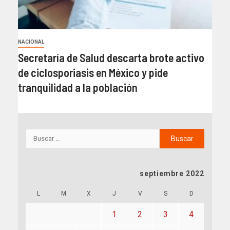
NACIONAL
Secretaría de Salud descarta brote activo
de ciclosporiasis en México y pide
tranquilidad a la población
septiembre 2022
L
M
X
J
V
S
D
1
2
3
4