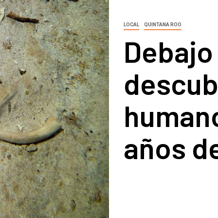
LOCAL
QUINTANA ROO
Debajo 
descub
humano
años d