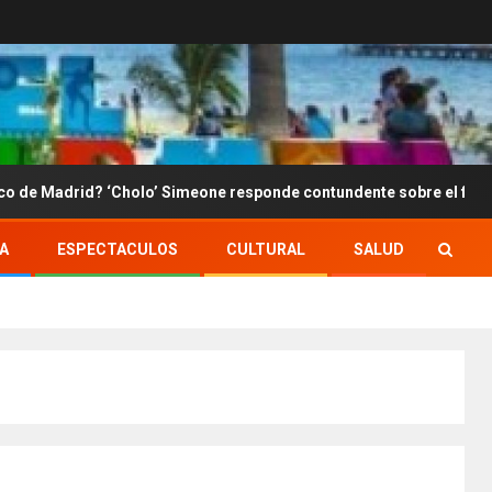
d? ‘Cholo’ Simeone responde contundente sobre el futuro de Julián 
A
ESPECTACULOS
CULTURAL
SALUD