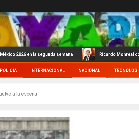
6 en la segunda semana
Ricardo Monreal confía en que
POLICIA
INTERNACIONAL
NACIONAL
TECNOLOGÍ
vuelve a la escena