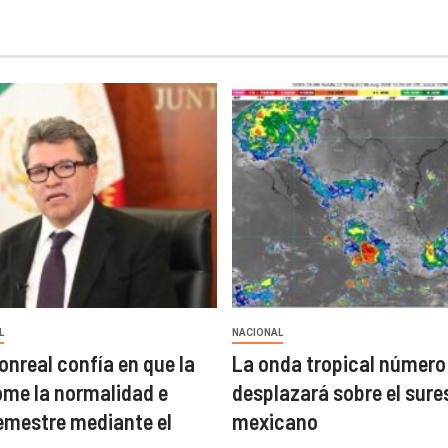
L
NACIONAL
onreal confía en que la
La onda tropical número
me la normalidad e
desplazará sobre el sure
 semestre mediante el
mexicano