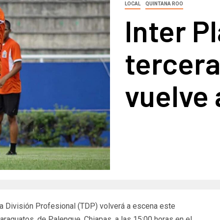
LOCAL
QUINTANA ROO
Inter P
tercera
vuelve 
ra División Profesional (TDP) volverá a escena este
araguatos, de Palenque, Chiapas, a las 15:00 horas en el