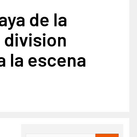
laya de la
 division
a la escena