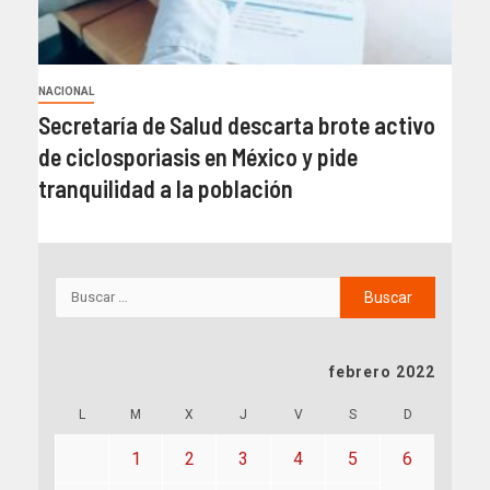
NACIONAL
Secretaría de Salud descarta brote activo
de ciclosporiasis en México y pide
tranquilidad a la población
febrero 2022
L
M
X
J
V
S
D
1
2
3
4
5
6