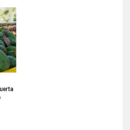
puerta
e