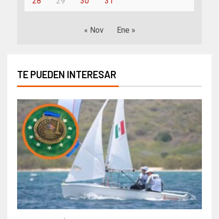
28
29
30
31
« Nov
Ene »
TE PUEDEN INTERESAR