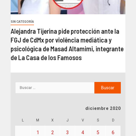
SIN CATEGORÍA
Alejandra Tijerina pide protección ante la
FGJ de CdMx por vîolêncîa mediática y
psicológica de Masad Altamimi, integrante
de La Casa de los Famosos
diciembre 2020
L
M
X
J
V
S
D
1
2
3
4
5
6