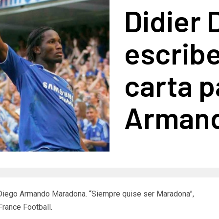
Didier 
escrib
carta p
Armand
 Diego Armando Maradona. “Siempre quise ser Maradona”,
France Football.