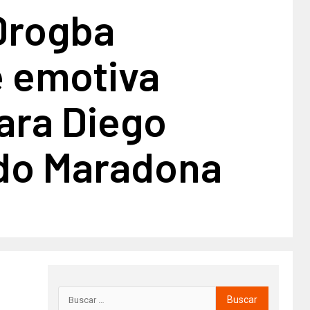
Drogba
e emotiva
ara Diego
o Maradona