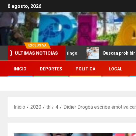
8 agosto, 2026
EXCLUSIVA
ÚLTIMAS NOTICIAS
en vela en Santo Domingo
Buscan prohibir la exigencia
INICIO
DEPORTES
POLITICA
LOCAL
Inicio
2020
th
4
Didier Drogba escribe emotiva c