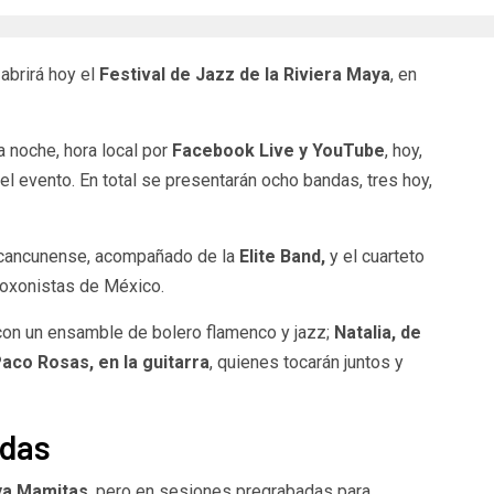
abrirá hoy el
Festival de Jazz de la Riviera Maya
, en
a noche, hora local por
Facebook Live y YouTube
, hoy,
 evento. En total se presentarán ocho bandas, tres hoy,
 cancunense, acompañado de la
Elite Band,
y el cuarteto
foxonistas de México.
on un ensamble de bolero flamenco y jazz;
Natalia, de
aco Rosas, en la guitarra
, quienes tocarán juntos y
adas
ya Mamitas
, pero en sesiones pregrabadas para