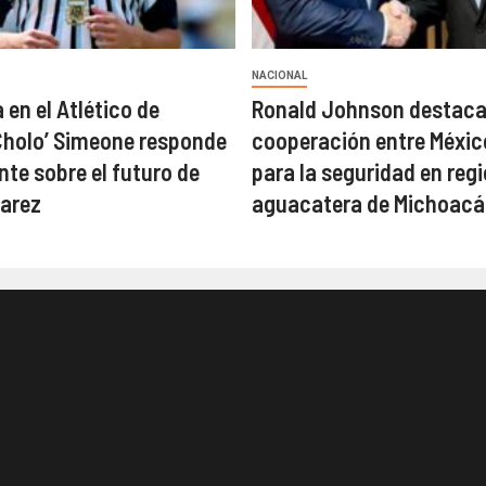
NACIONAL
 en el Atlético de
Ronald Johnson destac
Cholo’ Simeone responde
cooperación entre Méxic
te sobre el futuro de
para la seguridad en reg
varez
aguacatera de Michoacá