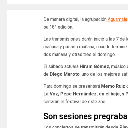
De manera digital, la agrupación
Aguamala
su 18ª edición.
Las transmisiones darán inicio a las 7 de l
mañana y pasado mañana, cuando termine el
dos mañana y otras tres el domingo.
El sábado actuará
Hiram Gómez
, músico
de
Diego Maroto
, uno de los mejores sa
Para domingo se presentará
Memo Ruiz
c
La Voz; Pepe Hernández, en el bajo, y P
cerrarán el festival de este año.
Son sesiones pregrab
Los conciertos se transmitirán desde
Pla