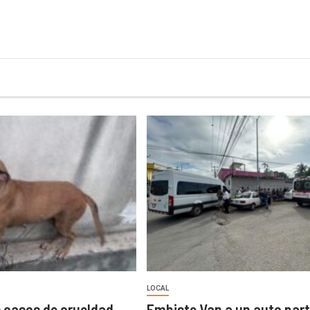
LOCAL
 casos de crueldad
Embiste Van a un auto part