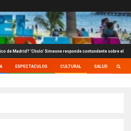
d? ‘Cholo’ Simeone responde contundente sobre el futuro de Julián
A
ESPECTACULOS
CULTURAL
SALUD