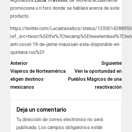
legisladora
Lucía Trasviño
, de Morena actualmente
promociona u n foro donde se hablará acerca de este
producto.
https://twitter.com/Luciatraswbcs/status/133001428895
ref_src=twsrc%5Etfw%7Ctwcamp%5Etweetembed%7Ctwte
anti-covid-19-de-jaime-maussan-esta-disponible-en-
quintana-roo%2F
Anterior
Siguiente
Viajeros de Norteamérica
Ven la oportunidad en
eligen destinos
Pueblos Mágicos de una
mexicanos
reactivación
Deja un comentario
Tu dirección de correo electrónico no será
publicada.
Los campos obligatorios están