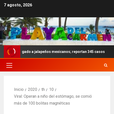
7 agosto, 2026
ela ligado a jalapeños mexicanos; reportan 345 casos
A
Inicio
2020
th
10
Viral: Operan a niño del estómago; se comió
más de 100 bolitas magnéticas