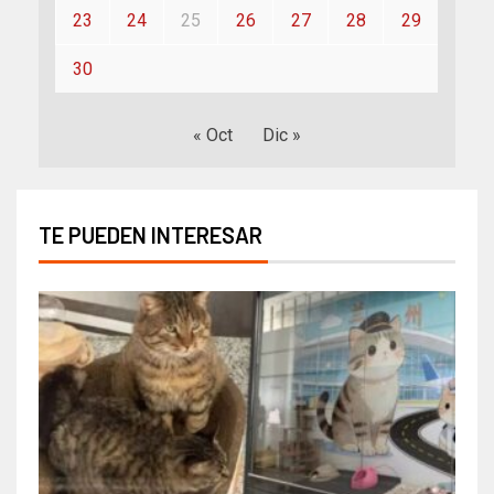
23
24
25
26
27
28
29
30
« Oct
Dic »
TE PUEDEN INTERESAR