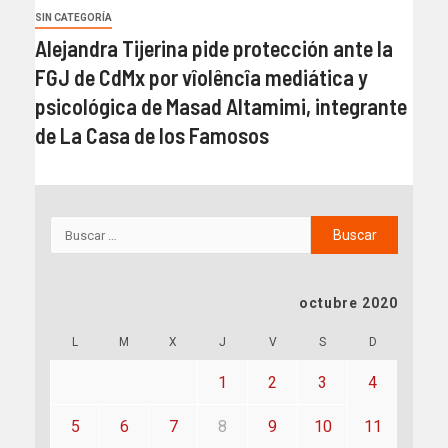
SIN CATEGORÍA
Alejandra Tijerina pide protección ante la
FGJ de CdMx por vîolêncîa mediática y
psicológica de Masad Altamimi, integrante
de La Casa de los Famosos
octubre 2020
L
M
X
J
V
S
D
1
2
3
4
5
6
7
8
9
10
11