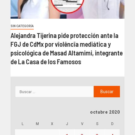
SIN CATEGORÍA
Alejandra Tijerina pide protección ante la
FGJ de CdMx por vîolêncîa mediática y
psicológica de Masad Altamimi, integrante
de La Casa de los Famosos
octubre 2020
L
M
X
J
V
S
D