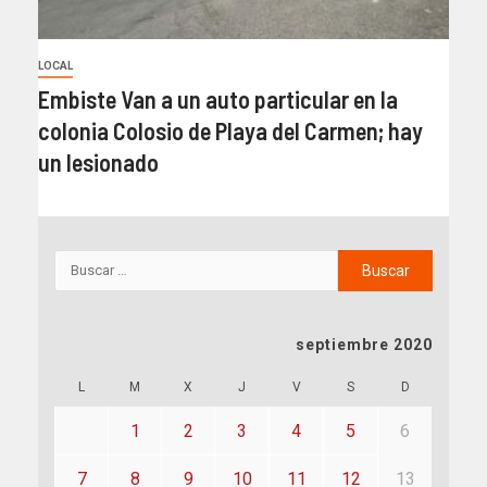
LOCAL
Embiste Van a un auto particular en la
colonia Colosio de Playa del Carmen; hay
un lesionado
septiembre 2020
L
M
X
J
V
S
D
1
2
3
4
5
6
7
8
9
10
11
12
13