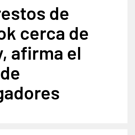
restos de
ok cerca de
, afirma el
 de
igadores