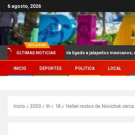
6 agosto, 2026
EXCLUSIVA
 por brote de salmonela ligado a jalapeños mexicanos; reportan 345
ÚLTIMAS NOTICIAS
INICIO
DEPORTES
POLITICA
LOCAL
Inicio
2020
th
18
Hallan restos de Novichok cerca 