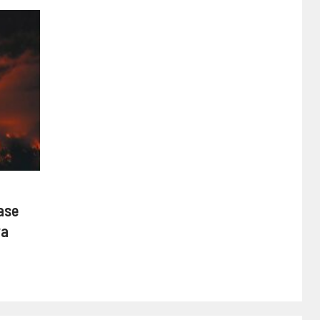
ase
va