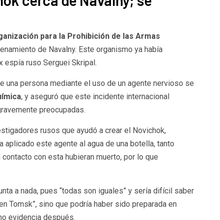
hok cerca de Navalny; se
n
anización para la Prohibición de las Armas
nenamiento de Navalny. Este organismo ya había
x espía ruso Serguei Skripal.
e una persona mediante el uso de un agente nervioso se
uímica
, y aseguró que este incidente internacional
gravemente preocupadas.
vestigadores rusos que ayudó a crear el Novichok,
 aplicado este agente al agua de una botella, tanto
contacto con esta hubieran muerto, por lo que
nta a nada, pues “todas son iguales” y sería difícil saber
el en Tomsk”, sino que podría haber sido preparada en
mo evidencia después.