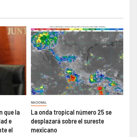
NACIONAL
n que la
La onda tropical número 25 se
ad e
desplazará sobre el sureste
te el
mexicano