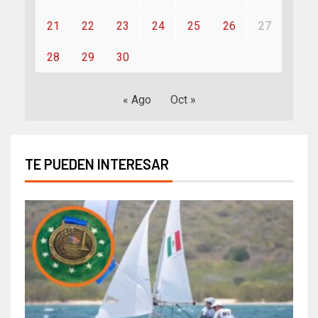
21
22
23
24
25
26
27
28
29
30
« Ago
Oct »
TE PUEDEN INTERESAR