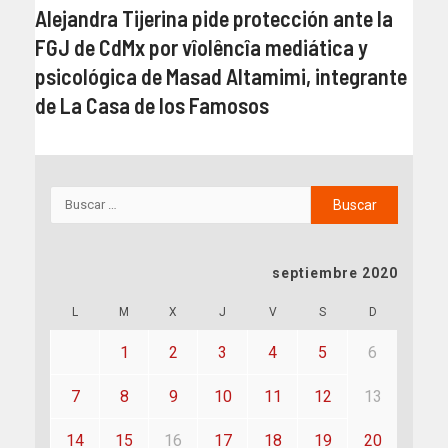
Alejandra Tijerina pide protección ante la
FGJ de CdMx por vîolêncîa mediática y
psicológica de Masad Altamimi, integrante
de La Casa de los Famosos
septiembre 2020
L
M
X
J
V
S
D
1
2
3
4
5
6
7
8
9
10
11
12
13
14
15
16
17
18
19
20